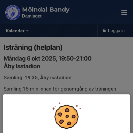
Mölndal Bandy
Damlaget
Logga in
Kalender
Isträning (helplan)
Måndag 6 okt 2025, 19:50-21:00
Åby Isstadion
Samling: 19:35, Åby isstadion
Samling 15 min innan för genomgång av träningen