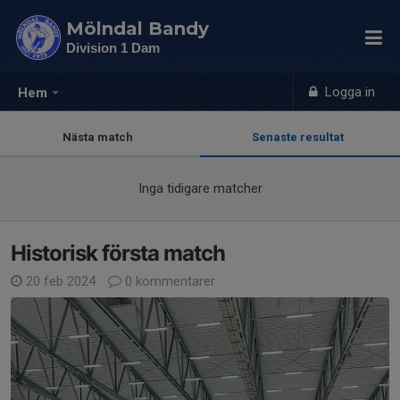
Mölndal Bandy
Division 1 Dam
Logga in
Hem
Nästa match
Senaste resultat
Inga tidigare matcher
Historisk första match
20 feb 2024
0 kommentarer