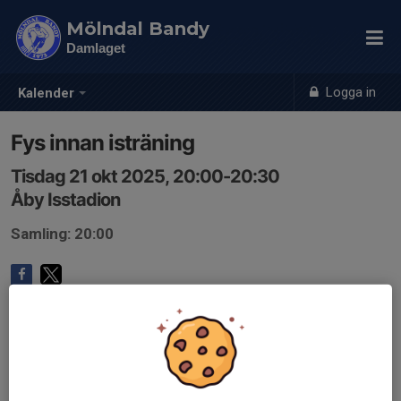
Mölndal Bandy
Damlaget
Logga in
Kalender
Fys innan isträning
Tisdag 21 okt 2025, 20:00-20:30
Åby Isstadion
Samling: 20:00