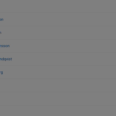
on
n
ersson
ndqvist
rg