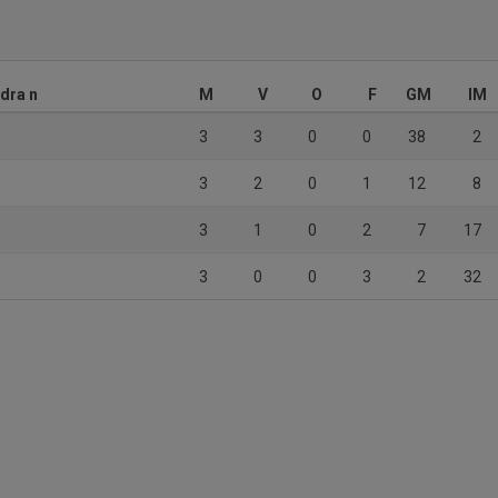
dra n
M
V
O
F
GM
IM
3
3
0
0
38
2
3
2
0
1
12
8
3
1
0
2
7
17
3
0
0
3
2
32