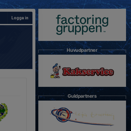
Logga in
Huvudpartner
Guldpartners