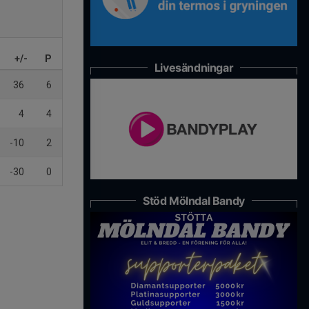
+/-
P
Livesändningar
36
6
4
4
-10
2
-30
0
Stöd Mölndal Bandy