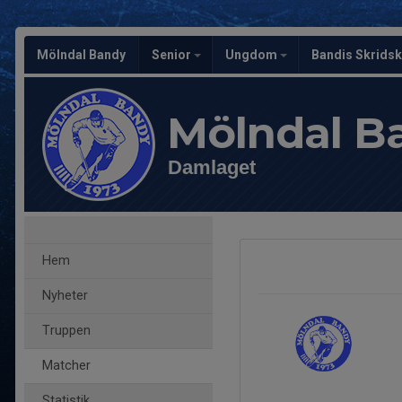
Mölndal Bandy
Senior
Ungdom
Bandis Skrids
Mölndal B
Damlaget
Hem
Nyheter
Truppen
Matcher
Statistik