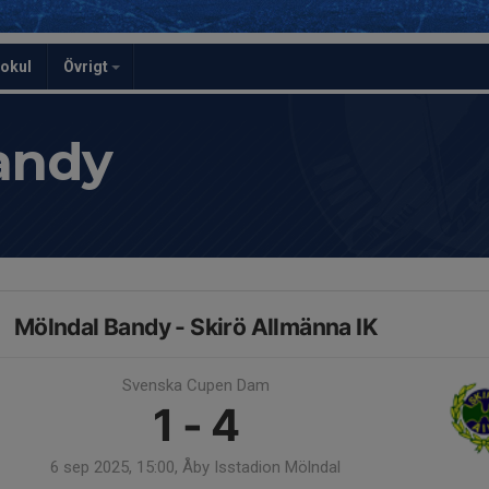
kokul
Övrigt
andy
Mölndal Bandy - Skirö Allmänna IK
Svenska Cupen Dam
1 - 4
6 sep 2025, 15:00, Åby Isstadion Mölndal