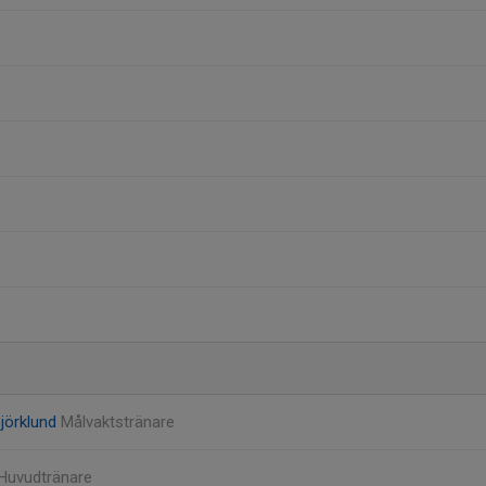
Björklund
Målvaktstränare
Huvudtränare