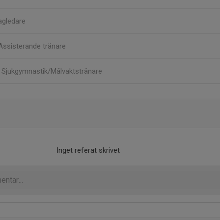
agledare
Assisterande tränare
m
Sjukgymnastik/Målvaktstränare
Inget referat skrivet