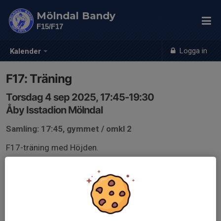
Mölndal Bandy
F15/F17
Logga in
Kalender
F17: Träning
Torsdag 4 sep 2025, 17:45-19:30
Åby Isstadion Mölndal
Samling: 17:45, gymmet / omkl 2
F17-träning med Höjden.
Gemensam samling och uppvärmning i gymmet, istiden
börjar 18:20.
Omklädningsrum: 2