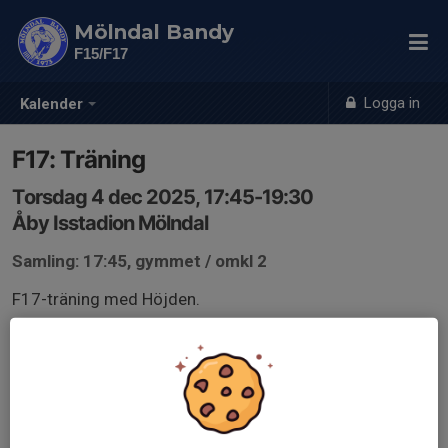
Mölndal Bandy
F15/F17
Logga in
Kalender
F17: Träning
Torsdag 4 dec 2025, 17:45-19:30
Åby Isstadion Mölndal
Samling: 17:45, gymmet / omkl 2
F17-träning med Höjden.
Gemensam samling och uppvärmning i gymmet, istiden
börjar 18:20.
Omklädningsrum: 2