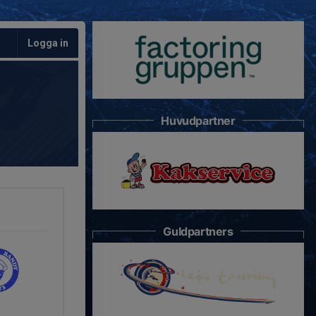
Logga in
Huvudpartner
Guldpartners