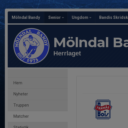
Mölndal Bandy
Senior
Ungdom
Bandis Skrids
Mölndal B
Herrlaget
Hem
Nyheter
Truppen
Matcher
Statistik