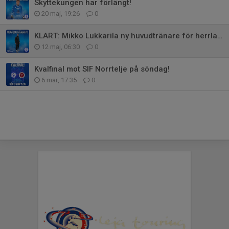
Skyttekungen har förlängt!
20 maj, 19:26
0
KLART: Mikko Lukkarila ny huvudtränare för herrlaget!
12 maj, 06:30
0
Kvalfinal mot SIF Norrtelje på söndag!
6 mar, 17:35
0