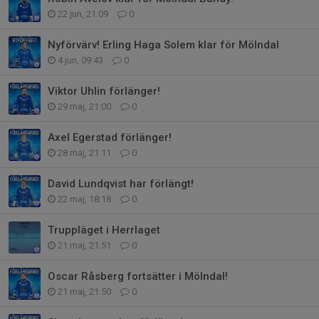
22 jun, 21:09
0
Nyförvärv! Erling Haga Solem klar för Mölndal
4 jun, 09:43
0
Viktor Uhlin förlänger!
29 maj, 21:00
0
Axel Egerstad förlänger!
28 maj, 21:11
0
David Lundqvist har förlängt!
22 maj, 18:18
0
Truppläget i Herrlaget
21 maj, 21:51
0
Oscar Råsberg fortsätter i Mölndal!
21 maj, 21:50
0