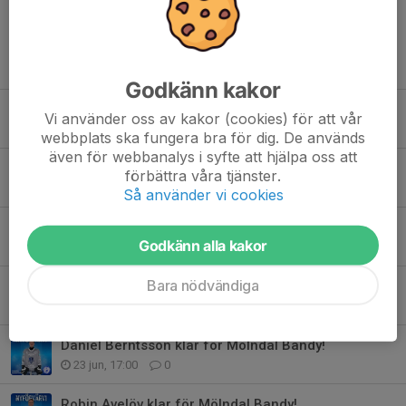
Tidigare nyheter
Godkänn kakor
Dennis Pacsay klar för Mölndal Bandy!
Vi använder oss av kakor (cookies) för att vår
20 jul, 15:54
0
webbplats ska fungera bra för dig. De används
även för webbanalys i syfte att hjälpa oss att
Samuel Tiderman förlänger!
förbättra våra tjänster.
17 jul, 10:19
0
Så använder vi cookies
Christoffer Trysberg förlänger!
Godkänn alla kakor
10 jul, 09:06
0
Bara nödvändiga
Erik Bertilson har skrivit på för 2026-27!
27 jun, 10:26
0
Daniel Berntsson klar för Mölndal Bandy!
23 jun, 17:00
0
Robin Avelöv klar för Mölndal Bandy!