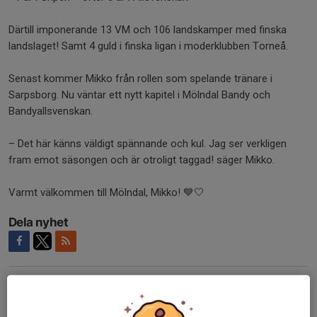
Därtill imponerande 13 VM och 106 landskamper med finska
landslaget! Samt 4 guld i finska ligan i moderklubben Torneå.
Senast kommer Mikko från rollen som spelande tränare i
Sarpsborg. Nu väntar ett nytt kapitel i Mölndal Bandy och
Bandyallsvenskan.
– Det här känns väldigt spännande och kul. Jag ser verkligen
fram emot säsongen och är otroligt taggad! säger Mikko.
Varmt välkommen till Mölndal, Mikko! 💙🤍
Dela nyhet
Kommentarer