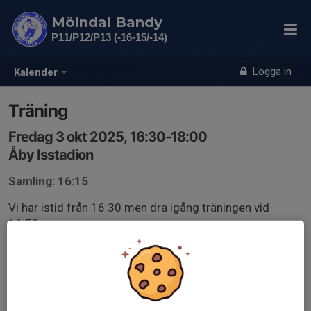
Mölndal Bandy
P11/P12/P13 (-16-15/-14)
Logga in
Kalender
Träning
Fredag 3 okt 2025, 16:30-18:00
Åby Isstadion
Samling: 16:15
Vi har istid från 16:30 men dra igång träningen vid
16:50.