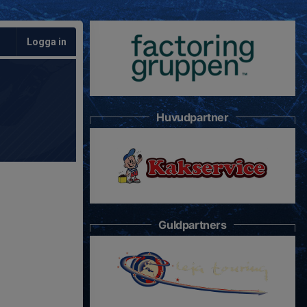
Logga in
Huvudpartner
Guldpartners