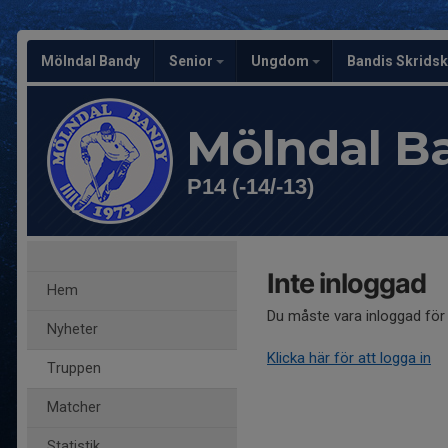
Mölndal Bandy
Senior
Ungdom
Bandis Skrids
Mölndal B
P14 (-14/-13)
Inte inloggad
Hem
Du måste vara inloggad för 
Nyheter
Klicka här för att logga in
Truppen
Matcher
Statistik