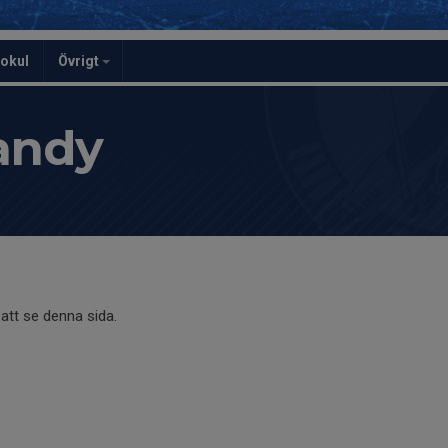
kokul
Övrigt
andy
att se denna sida.