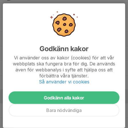
1. Nils Bjöörn
8. Olof Roosberg
17. Orgil Odpurev
Godkänn kakor
6. Oscar Kjellberg
Vi använder oss av kakor (cookies) för att vår
webbplats ska fungera bra för dig. De används
4. Tristan Carlsson
även för webbanalys i syfte att hjälpa oss att
förbättra våra tjänster.
Så använder vi cookies
19. Viggo Ström
Ledare
Godkänn alla kakor
Bara nödvändiga
David Fast
Materialare P16-17
Jonas Roosberg
Tränare