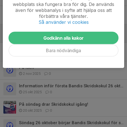
webbplats ska fungera bra för dig. De används
även för webbanalys i syfte att hjälpa oss att
Välkomna på bandymatch!
förbättra våra tjänster.
14 jan, 17:00
1
Så använder vi cookies
Julavslutning Skridskokul + Information
20 dec 2025
0
Godkänn alla kakor
OBS notera Skridskokul kl 17-18 på söndag 30/11
Bara nödvändiga
29 nov 2025
0
På isen
2 nov 2025
0
Information inför första Bandis Skridskokul 26 oktober!
25 okt 2025
0
På söndag drar Skridskokul igång!
20 okt 2025
0
Söndag 26 oktober börjar Bandis Skridskokul för säsongen!