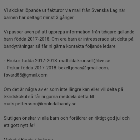
Vi skickar löpande ut fakturor via mail från Svenska Lag när
barnen har deltagit minst 3 gånger.
Vi passar även på att upprepa information från tidigare gällande
barn födda 2017-2018. Om era barn är intresserade att delta på
bandyträningar så får ni gärna kontakta följande ledare:
- Flickor födda 2017-2018: mathilda.kronsell@live.se
- Pojkar födda 2017-2018: bexell.jonas@gmail.com;
fsvard85@gmail.com
Om det är några av er som inte längre kan eller vill delta på
Skridskokul så får ni gärna meddela detta till
mats.pettersson@molndalbandy.se
Slutligen önskar vi alla barn och föräldrar en riktigt god jul och
ett gott nytt år!
Mölndal Bandy / ledarna