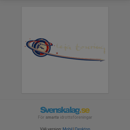
För
smarta
idrottsföreningar
Välj version:
Mobil
|
Desktop