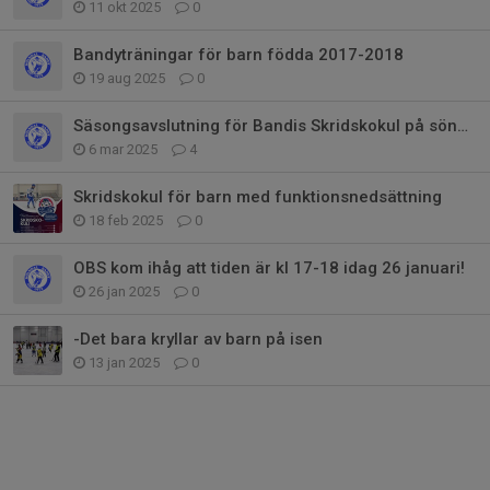
11 okt 2025
0
Bandyträningar för barn födda 2017-2018
19 aug 2025
0
Säsongsavslutning för Bandis Skridskokul på söndag 9 mars
6 mar 2025
4
Skridskokul för barn med funktionsnedsättning
18 feb 2025
0
OBS kom ihåg att tiden är kl 17-18 idag 26 januari!
26 jan 2025
0
-Det bara kryllar av barn på isen
13 jan 2025
0