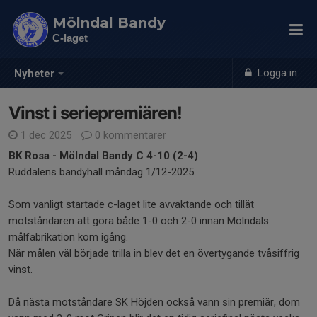
Mölndal Bandy
C-laget
Logga in
Nyheter
Vinst i seriepremiären!
1 dec 2025
0 kommentarer
BK Rosa - Mölndal Bandy C 4-10 (2-4)
Ruddalens bandyhall måndag 1/12-2025
Som vanligt startade c-laget lite avvaktande och tillät
motståndaren att göra både 1-0 och 2-0 innan Mölndals
målfabrikation kom igång.
När målen väl började trilla in blev det en övertygande tvåsiffrig
vinst.
Då nästa motståndare SK Höjden också vann sin premiär, dom