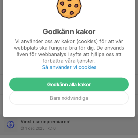
Dela nyhet
Godkänn kakor
Kommentarer
Vi använder oss av kakor (cookies) för att vår
webbplats ska fungera bra för dig. De används
även för webbanalys i syfte att hjälpa oss att
förbättra våra tjänster.
Tidigare nyheter
Så använder vi cookies
Mölndal Bandy C till Final i Supertrean
Godkänn alla kakor
24 mar, 13:25
0
Bara nödvändiga
Höjden en munsbit för c-laget!
8 dec 2025
0
Vinst i seriepremiären!
1 dec 2025
0