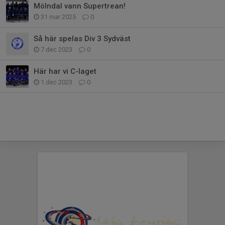
Mölndal vann Supertrean!
31 mar 2025
0
Så här spelas Div 3 Sydväst
7 dec 2023
0
Här har vi C-laget
1 dec 2023
0