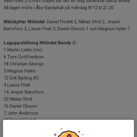
vann med 2-0 mot Gripen blir det en tidig seriefinal nästa vecka
då lagen möts i Åby Bandyhall på måndag 8/12 kl 21.20
Målskyttar Mölndal
: Daniel Flodell 2, Niklas Strid 2, Jesper
Barrefors 2, Lasse Frisk 2, Daniel Olsson 1 och Magnus Hylén 1
Laguppställning Mölndal Bandy C:
1 Martin Lidén (mv)
6 Tore Gottfriedson
18 Christian Silvesjö
5 Magnus Hylén
72 Erik Bjelling (K)
4 Lasse Frisk
14 Jesper Barrefors
20 Niklas Strid
16 Daniel Olsson
7 John Anderson
10 Daniel Flodell
2 Jonas Hansson