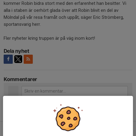
kommer Robin bidra stort med den erfarenhet han besitter. Vi
alla i staben är oerhört glada över att Robin blivit en del av
Mölndal på vår resa framåt och uppåt, säger Eric Strömberg,
sportansvarig herr.
Fler nyheter kring truppen är på väg inom kort!
Dela nyhet
Kommentarer
Tidigare nyheter
Lucas Lukkarilla klar för Mölndal!
Igår, 17:08
0