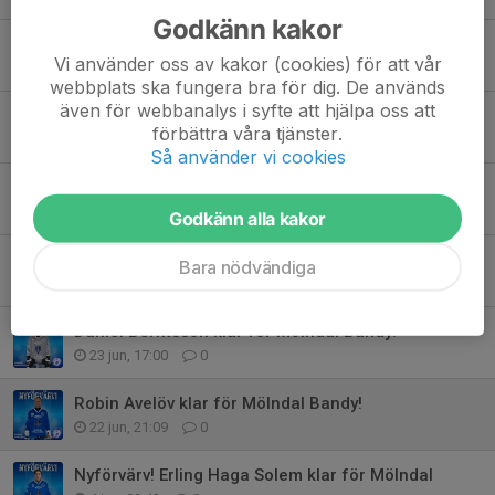
Godkänn kakor
Dennis Pacsay klar för Mölndal Bandy!
Vi använder oss av kakor (cookies) för att vår
20 jul, 15:54
0
webbplats ska fungera bra för dig. De används
även för webbanalys i syfte att hjälpa oss att
Samuel Tiderman förlänger!
förbättra våra tjänster.
17 jul, 10:19
0
Så använder vi cookies
Christoffer Trysberg förlänger!
10 jul, 09:06
0
Godkänn alla kakor
Erik Bertilson har skrivit på för 2026-27!
Bara nödvändiga
27 jun, 10:26
0
Daniel Berntsson klar för Mölndal Bandy!
23 jun, 17:00
0
Robin Avelöv klar för Mölndal Bandy!
22 jun, 21:09
0
Nyförvärv! Erling Haga Solem klar för Mölndal