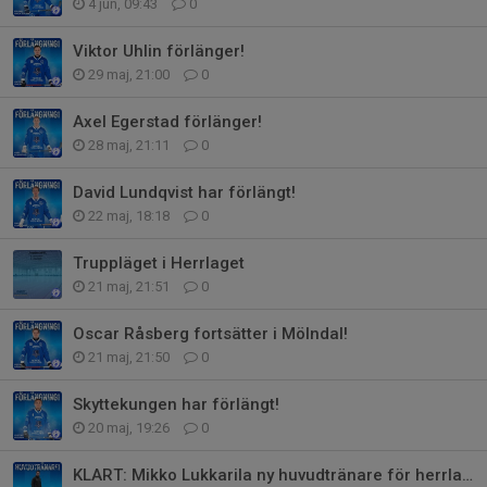
4 jun, 09:43
0
Viktor Uhlin förlänger!
29 maj, 21:00
0
Axel Egerstad förlänger!
28 maj, 21:11
0
David Lundqvist har förlängt!
22 maj, 18:18
0
Truppläget i Herrlaget
21 maj, 21:51
0
Oscar Råsberg fortsätter i Mölndal!
21 maj, 21:50
0
Skyttekungen har förlängt!
20 maj, 19:26
0
KLART: Mikko Lukkarila ny huvudtränare för herrlaget!