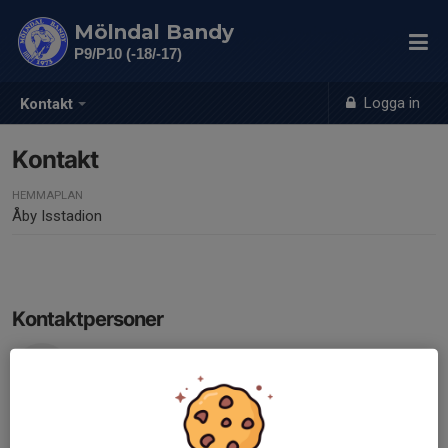
Mölndal Bandy
P9/P10 (-18/-17)
Logga in
Kontakt
Kontakt
HEMMAPLAN
Åby Isstadion
Kontaktpersoner
Fredrik Svärd
Ledare
070-235 90 15
fsvard85@gmail.com