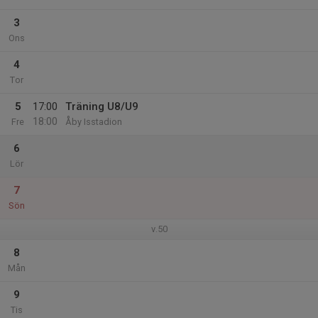
3
Ons
4
Tor
5
17:00
Träning U8/U9
18:00
Fre
Åby Isstadion
6
Lör
7
Sön
v.50
8
Mån
9
Tis