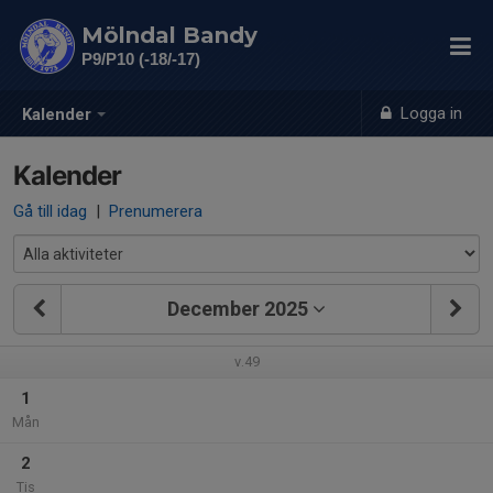
Mölndal Bandy
P9/P10 (-18/-17)
Logga in
Kalender
Kalender
Gå till idag
|
Prenumerera
December 2025
v.49
1
Mån
2
Tis