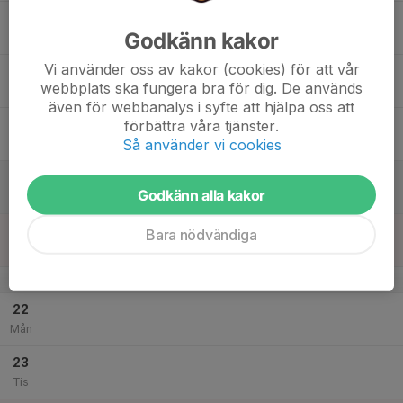
17
Godkänn kakor
Ons
Vi använder oss av kakor (cookies) för att vår
18
webbplats ska fungera bra för dig. De används
Tor
även för webbanalys i syfte att hjälpa oss att
19
17:00
Träning U8/U9
förbättra våra tjänster.
18:00
Så använder vi cookies
Fre
Åby Isstadion
20
Godkänn alla kakor
Lör
21
Bara nödvändiga
Sön
v.52
22
Mån
23
Tis