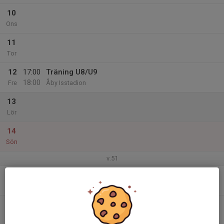
10
Ons
11
Tor
12
17:00
Träning U8/U9
18:00
Fre
Åby Isstadion
13
Lör
14
Sön
v.51
15
Mån
16
Tis