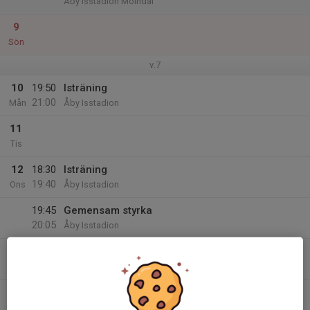
Åby Isstadion Mölndal
9
Sön
v.7
10
19:50
Isträning
21:00
Mån
Åby Isstadion
11
Tis
12
18:30
Isträning
19:40
Ons
Åby Isstadion
19:45
Gemensam styrka
20:05
Åby Isstadion
13
19:50
Isträning
21:00
Tor
Åby Isstadion
14
Fre