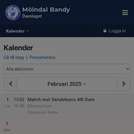
Mölndal Bandy
Damlaget
Logga in
Kalender
Kalender
Gå till idag
|
Prenumerera
Februari 2025
1
15:00
Match mot Sandvikens AIK Dam
16:30
Lör
Elitserien Dam
Göransson Arena
2
Sön