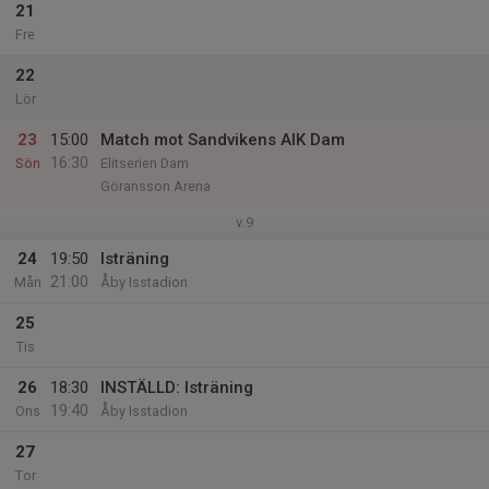
21
Fre
22
Lör
23
15:00
Match mot Sandvikens AIK Dam
16:30
Sön
Elitserien Dam
Göransson Arena
v.9
24
19:50
Isträning
21:00
Mån
Åby Isstadion
25
Tis
26
18:30
INSTÄLLD: Isträning
19:40
Ons
Åby Isstadion
27
Tor