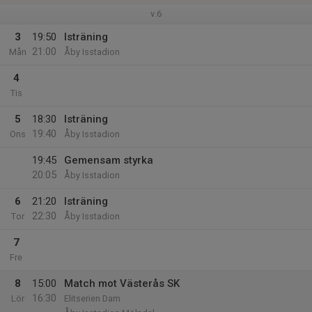
v.6
3
19:50
Isträning
21:00
Mån
Åby Isstadion
4
Tis
5
18:30
Isträning
19:40
Ons
Åby Isstadion
19:45
Gemensam styrka
20:05
Åby Isstadion
6
21:20
Isträning
22:30
Tor
Åby Isstadion
7
Fre
8
15:00
Match mot Västerås SK
16:30
Lör
Elitserien Dam