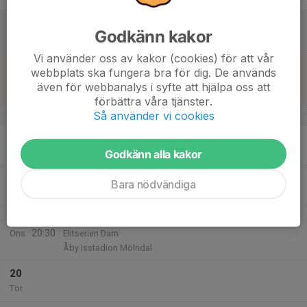
15
Godkänn kakor
Lör
Vi använder oss av kakor (cookies) för att vår
16
16:00
Match mot Sandvikens AIK Dam
webbplats ska fungera bra för dig. De används
17:30
Sön
Elitserien Dam
även för webbanalys i syfte att hjälpa oss att
Göransson Arena
förbättra våra tjänster.
Så använder vi cookies
v.8
17
Godkänn alla kakor
Mån
18
20:00
Isträning halvplan med utv laget
Bara nödvändiga
21:00
Tis
Åby Isstadion
19
19:00
Match mot Sandvikens AIK Dam
20:30
Ons
Elitserien Dam
Åby Isstadion Mölndal
20
Tor