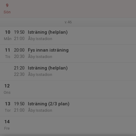
9
Sön
v.46
10
19:50
Isträning (helplan)
21:00
Mån
Åby Isstadion
11
20:00
Fys innan isträning
20:30
Tis
Åby Isstadion
21:20
Isträning (helplan)
22:30
Åby Isstadion
12
Ons
13
19:50
Isträning (2/3 plan)
21:00
Tor
Åby Isstadion
14
Fre