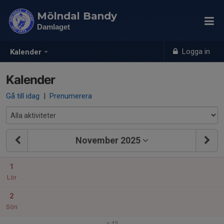
Mölndal Bandy
Damlaget
Logga in
Kalender
Kalender
Gå till idag
|
Prenumerera
November 2025
1
Lör
2
Sön
v.45