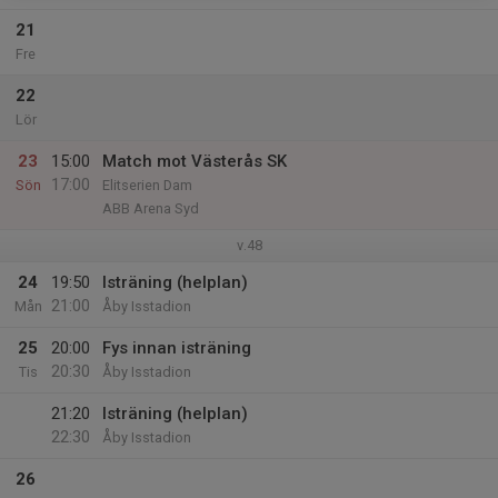
21
Fre
22
Lör
23
15:00
Match mot Västerås SK
17:00
Sön
Elitserien Dam
ABB Arena Syd
v.48
24
19:50
Isträning (helplan)
21:00
Mån
Åby Isstadion
25
20:00
Fys innan isträning
20:30
Tis
Åby Isstadion
21:20
Isträning (helplan)
22:30
Åby Isstadion
26