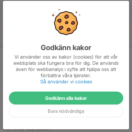
15
15:00
Match mot Sandvikens AIK
17:00
Lör
Elitserien Dam
Åby Isstadion Mölndal
16
Sön
v.47
Godkänn kakor
17
19:50
Isträning (helplan)
Vi använder oss av kakor (cookies) för att vår
21:00
Mån
Åby Isstadion
webbplats ska fungera bra för dig. De används
även för webbanalys i syfte att hjälpa oss att
18
20:00
Fys innan isträning
förbättra våra tjänster.
20:30
Tis
Åby Isstadion
Så använder vi cookies
21:20
Isträning (helplan)
22:30
Åby Isstadion
Godkänn alla kakor
19
Bara nödvändiga
Ons
20
19:50
Isträning (2/3 plan)
21:00
Tor
Åby Isstadion