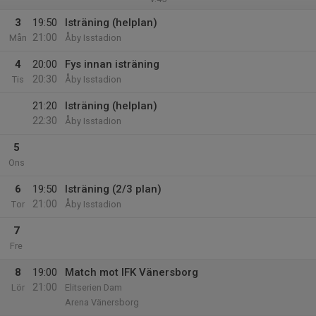
3
19:50
Isträning (helplan)
21:00
Mån
Åby Isstadion
4
20:00
Fys innan isträning
20:30
Tis
Åby Isstadion
21:20
Isträning (helplan)
22:30
Åby Isstadion
5
Ons
6
19:50
Isträning (2/3 plan)
21:00
Tor
Åby Isstadion
7
Fre
8
19:00
Match mot IFK Vänersborg
21:00
Lör
Elitserien Dam
Arena Vänersborg