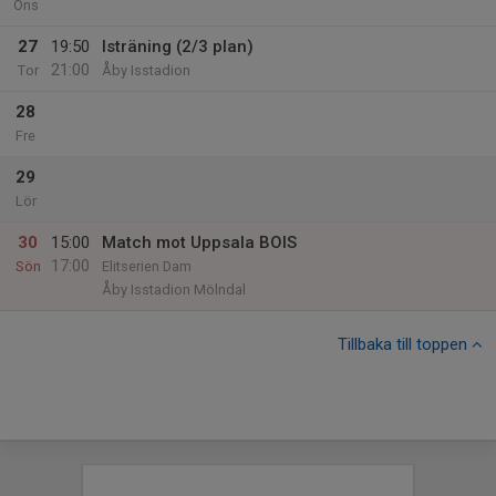
Ons
27
19:50
Isträning (2/3 plan)
21:00
Tor
Åby Isstadion
28
Fre
29
Lör
30
15:00
Match mot Uppsala BOIS
17:00
Sön
Elitserien Dam
Åby Isstadion Mölndal
Tillbaka till toppen