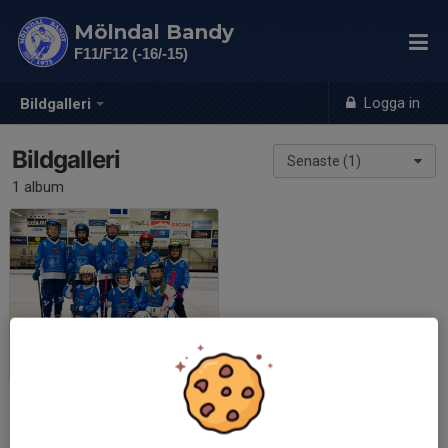
Mölndal Bandy
F11/F12 (-16/-15)
Logga in
Bildgalleri
Bildgalleri
Senaste (1)
1 album
Fridacupen 2019
2019-11-11
|
2 st