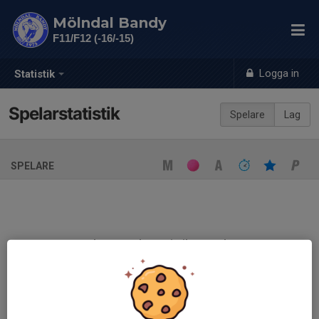
Mölndal Bandy
F11/F12 (-16/-15)
Logga in
Statistik
Spelarstatistik
Spelare
Lag
SPELARE
Ingen spelarstatistik sparad
När ni fyller i uppställning på respektive match visas statistiken
automatiskt på denna sida