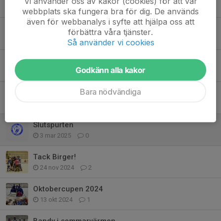
Vi använder oss av kakor (cookies) för att vår
12 okt 2025
0
webbplats ska fungera bra för dig. De används
även för webbanalys i syfte att hjälpa oss att
Inventering av tröjor
förbättra våra tjänster.
17 sep 2025
8
Så använder vi cookies
Nu börjar säsongen 25/26
Godkänn alla kakor
9 aug 2025
0
Bara nödvändiga
Arbetspass och ungdomsråd
10 apr 2025
0
Slutspurten
3 mar 2025
0
Tack Birger!
24 nov 2024
2
Oktobercupen 2024
13 okt 2024
1
Bandy i sommarvärmen