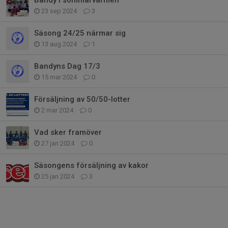
23 sep 2024
3
Säsong 24/25 närmar sig
13 aug 2024
1
Bandyns Dag 17/3
15 mar 2024
0
Försäljning av 50/50-lotter
2 mar 2024
0
Vad sker framöver
27 jan 2024
0
Säsongens försäljning av kakor
25 jan 2024
3