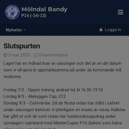
Mölndal Bandy
P14 (-14/-13)
Logga in
Nyheter
Slutspurten
3 mar 2025
0 kommentarer
Laget har en månad kvar av säsongen och det är en del datum
som vi vill göra er uppmärksamma på under de kommande två
veckorna.
Fredag 7/3 - Öppen träning, ändrad tid, kl 16:30-19:10.
Lördag 8/3 - Alebyggen Cup, U12.
Söndag 9/3 - Cafévärdar. Då de flesta redan har stått i caféet
under säsongen behöver vi ytterligare en insats av vissa. Kallelse
har gått ut och de som redan har funktionärsuppdrag under
söndagen i samband med MästerCupen P16 (känns som halva