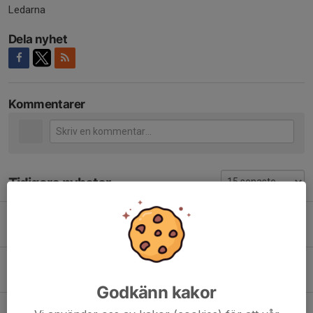
Ledarna
Dela nyhet
Kommentarer
Tidigare nyheter
Uppdatering inför hösten 2026
21 jun, 17:38
0
Kakservice Cup P14
30 mar, 09:40
0
Godkänn kakor
Inför föräldramötet 16/10