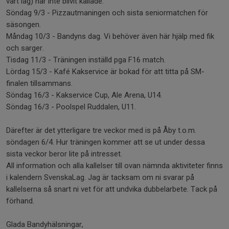
vårt lag) har inte blivit kallade.
Söndag 9/3 - Pizzautmaningen och sista seniormatchen för
säsongen.
Måndag 10/3 - Bandyns dag. Vi behöver även här hjälp med fik
och sarger.
Tisdag 11/3 - Träningen inställd pga F16 match.
Lördag 15/3 - Kafé Kakservice är bokad för att titta på SM-
finalen tillsammans.
Söndag 16/3 - Kakservice Cup, Ale Arena, U14.
Söndag 16/3 - Poolspel Ruddalen, U11.
Därefter är det ytterligare tre veckor med is på Åby t.o.m.
söndagen 6/4. Hur träningen kommer att se ut under dessa
sista veckor beror lite på intresset.
All information och alla kallelser till ovan nämnda aktiviteter finns
i kalendern SvenskaLag. Jag är tacksam om ni svarar på
kallelserna så snart ni vet för att undvika dubbelarbete. Tack på
förhand.
Glada Bandyhälsningar,