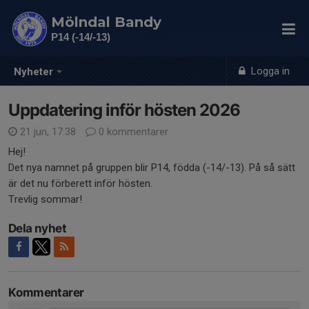
Mölndal Bandy
P14 (-14/-13)
Logga in
Nyheter
Uppdatering inför hösten 2026
21 jun, 17:38
0 kommentarer
Hej!
Det nya namnet på gruppen blir P14, födda (-14/-13). På så sätt
är det nu förberett inför hösten.
Trevlig sommar!
Dela nyhet
Kommentarer