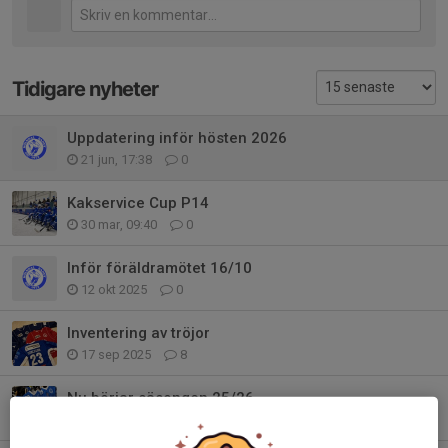
Tidigare nyheter
Uppdatering inför hösten 2026
21 jun, 17:38
0
Kakservice Cup P14
30 mar, 09:40
0
Inför föräldramötet 16/10
12 okt 2025
0
Inventering av tröjor
17 sep 2025
8
Nu börjar säsongen 25/26
9 aug 2025
0