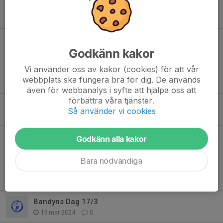
Arbetspass och ungdomsråd
10 apr 2025
0
Slutspurten
Godkänn kakor
3 mar 2025
0
Vi använder oss av kakor (cookies) för att vår
Tack Birger!
webbplats ska fungera bra för dig. De används
24 nov 2024
2
även för webbanalys i syfte att hjälpa oss att
förbättra våra tjänster.
Oktobercupen 2024
Så använder vi cookies
13 okt 2024
1
Bandy i sommarvärmen
Godkänn alla kakor
23 sep 2024
3
Bara nödvändiga
Säsong 24/25 närmar sig
13 aug 2024
1
Bandyns Dag 17/3
15 mar 2024
0