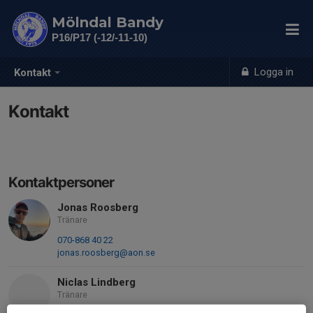
Mölndal Bandy
P16/P17 (-12/-11-10)
Logga in
Kontakt
Kontakt
Kontaktpersoner
Jonas Roosberg
Tränare
070-868 40 22
jonas.roosberg@aon.se
Niclas Lindberg
Tränare