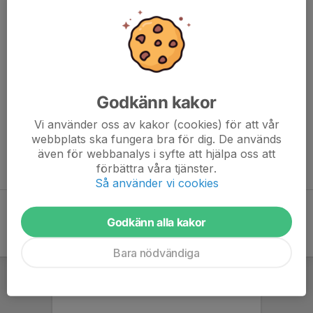
Mobil visas bara för inloggade
E-post visas bara för inloggade
P09-10
Tränare
Daniel Flodell & Jonas Rosberg.
Godkänn kakor
P11-12
Vi använder oss av kakor (cookies) för att vår
Tränare
webbplats ska fungera bra för dig. De används
Niclas Lindberg, Charles Wenberg, Erik Bengtsson, Andreas
även för webbanalys i syfte att hjälpa oss att
Jansson & Andreas Risfelt.
förbättra våra tjänster.
Så använder vi cookies
Godkänn alla kakor
Bara nödvändiga