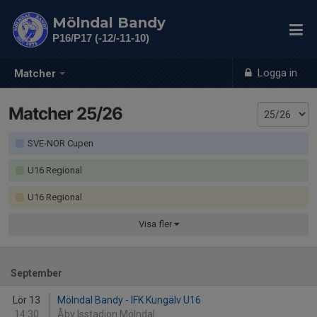
Mölndal Bandy
P16/P17 (-12/-11-10)
Logga in
Matcher
Matcher 25/26
SVE-NOR Cupen
U16 Regional
U16 Regional
Visa
fler
September
Lör 13
Mölndal Bandy - IFK Kungälv U16
14:30
Åby Isstadion Mölndal