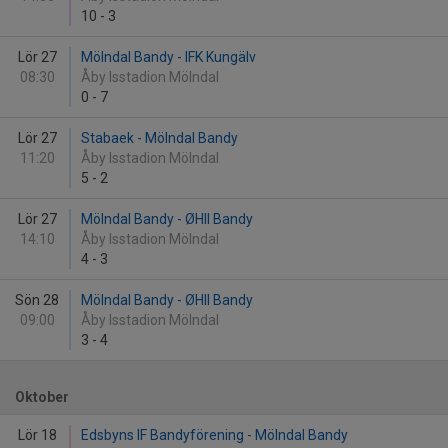
10
-
3
Lör 27
Mölndal Bandy - IFK Kungälv
08:30
Åby Isstadion Mölndal
0
-
7
Lör 27
Stabaek - Mölndal Bandy
11:20
Åby Isstadion Mölndal
5
-
2
Lör 27
Mölndal Bandy - ØHIl Bandy
14:10
Åby Isstadion Mölndal
4
-
3
Sön 28
Mölndal Bandy - ØHIl Bandy
09:00
Åby Isstadion Mölndal
3
-
4
Oktober
Lör 18
Edsbyns IF Bandyförening - Mölndal Bandy