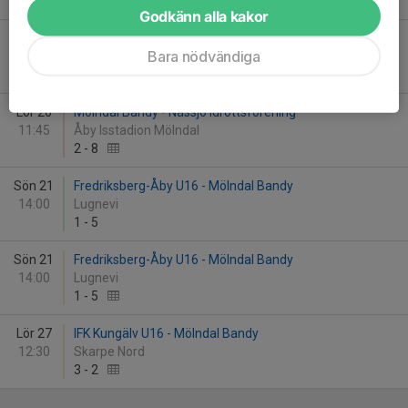
5
-
4
Godkänn alla kakor
Lör 20
Mölndal Bandy - Nässjö Idrottsförening
Bara nödvändiga
11:45
Åby Isstadion Mölndal
2
-
8
Lör 20
Mölndal Bandy - Nässjö Idrottsförening
11:45
Åby Isstadion Mölndal
2
-
8
Sön 21
Fredriksberg-Åby U16 - Mölndal Bandy
14:00
Lugnevi
1
-
5
Sön 21
Fredriksberg-Åby U16 - Mölndal Bandy
14:00
Lugnevi
1
-
5
Lör 27
IFK Kungälv U16 - Mölndal Bandy
12:30
Skarpe Nord
3
-
2