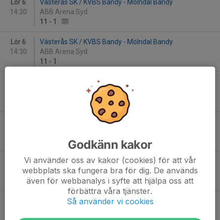
Lör 6
Västerås SK / KVBS Bandy - Mölndal Bandy
14:30
ABB Arena Syd
11
-
1
Lör 6
Västerås SK / KVBS Bandy - Mölndal Bandy
14:30
ABB Arena Syd
11
-
1
Lör 13
Mölndal Bandy - Sandvikens AIK BK
15:00
Åby Isstadion Mölndal
4
-
8
Lör 13
Mölndal Bandy - Sandvikens AIK BK
15:00
Åby Isstadion Mölndal
4
-
8
Godkänn kakor
Vi använder oss av kakor (cookies) för att vår
Sön 14
Villa-Lidköping Bandyklubb Vit - Mölndal Bandy
webbplats ska fungera bra för dig. De används
16:00
Sparbanken Lidköping Arena
även för webbanalys i syfte att hjälpa oss att
5
-
4
förbättra våra tjänster.
Så använder vi cookies
Sön 14
Villa-Lidköping Bandyklubb Vit - Mölndal Bandy
16:00
Sparbanken Lidköping Arena