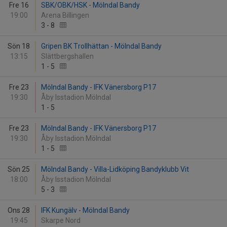
Fre 16
SBK/OBK/HSK - Mölndal Bandy
19:00
Arena Billingen
3
-
8
Sön 18
Gripen BK Trollhättan - Mölndal Bandy
13:15
Slättbergshallen
1
-
5
Fre 23
Mölndal Bandy - IFK Vänersborg P17
19:30
Åby Isstadion Mölndal
1
-
5
Fre 23
Mölndal Bandy - IFK Vänersborg P17
19:30
Åby Isstadion Mölndal
1
-
5
Sön 25
Mölndal Bandy - Villa-Lidköping Bandyklubb Vit
18:00
Åby Isstadion Mölndal
5
-
3
Ons 28
IFK Kungälv - Mölndal Bandy
19:45
Skarpe Nord