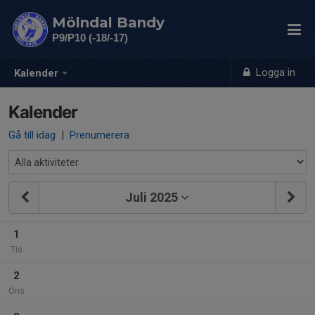
Mölndal Bandy
P9/P10 (-18/-17)
Logga in
Kalender
Kalender
Gå till idag
|
Prenumerera
Juli 2025
1
Tis
2
Ons