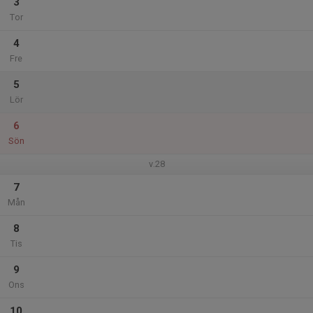
3
Tor
4
Fre
5
Lör
6
Sön
v.28
7
Mån
8
Tis
9
Ons
10