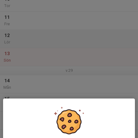
Tor
11
Fre
12
Lör
13
Sön
v.29
14
Mån
15
Tis
16
Ons
17