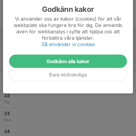
Tor
Godkänn kakor
18
Vi använder oss av kakor (cookies) för att vår
Fre
webbplats ska fungera bra för dig. De används
även för webbanalys i syfte att hjälpa oss att
19
förbättra våra tjänster.
Lör
Så använder vi cookies
20
Sön
Godkänn alla kakor
v.30
Bara nödvändiga
21
Mån
22
Tis
23
Ons
24