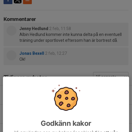
Kommentarer
Jenny Hedlund
2 feb, 11:58
Albin Hedlund kommer inte kunna delta på en eventuell
träning under sportlovet eftersom han är bortrest då.
Jonas Bexell
2 feb, 12:27
Ok!
Tidigare nyheter
Uppdatering inför hösten 2026
21 jun, 17:23
0
Snart dags för match
26 mar, 22:04
0
Godkänn kakor
Bonus-istid + möjlighet till skridskoslipning på söndag 22/3 kl 16-17!