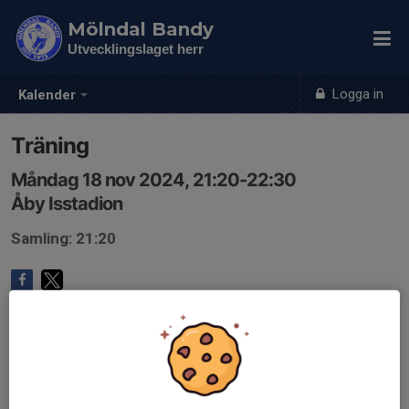
Mölndal Bandy
Utvecklingslaget herr
Logga in
Kalender
Träning
Måndag 18 nov 2024, 21:20-22:30
Åby Isstadion
Samling: 21:20