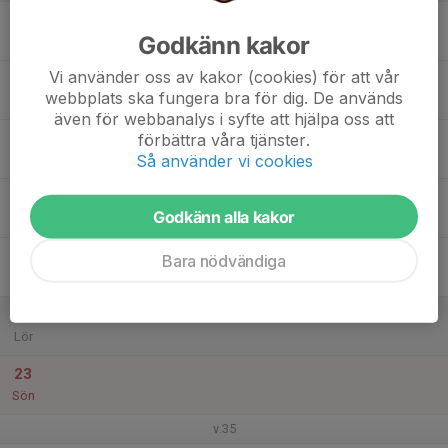
17
Godkänn kakor
Mån
Vi använder oss av kakor (cookies) för att vår
18
webbplats ska fungera bra för dig. De används
Tis
även för webbanalys i syfte att hjälpa oss att
19
förbättra våra tjänster.
Så använder vi cookies
Ons
20
Godkänn alla kakor
Tor
21
Bara nödvändiga
Fre
22
Lör
23
Sön
v.35