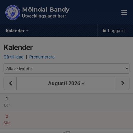
Mölndal Bandy
Utvecklingslaget herr
Logga in
Kalender
Kalender
Gå till idag
|
Prenumerera
Augusti 2026
1
Lör
2
Sön
v.32