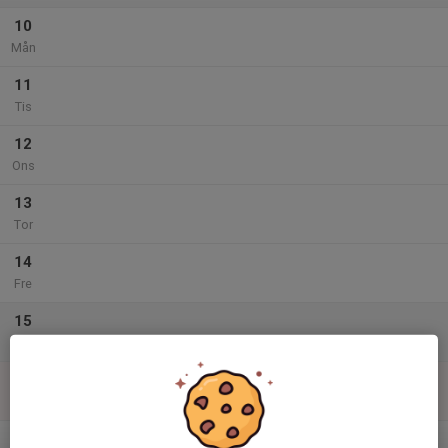
10
Mån
11
Tis
12
Ons
13
Tor
14
Fre
15
Lör
16
Sön
v.34