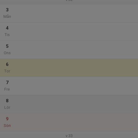
3
Mån
4
Tis
5
Ons
6
Tor
7
Fre
8
Lör
9
Sön
v.33