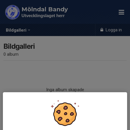
Mölndal Bandy
Utvecklingslaget herr
Logga in
Bildgalleri
Bildgalleri
0 album
Inga album skapade