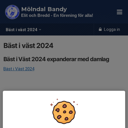
Mölndal Bandy
Elit och Bredd - En förening för alla!
Logga in
Bäst i väst 2024
Bäst i väst 2024
Bäst i Väst 2024 expanderar med damlag
Bäst i Väst 2024