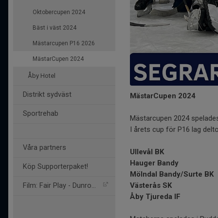
Oktobercupen 2024
Bäst i väst 2024
Mästarcupen P16 2026
MästarCupen 2024
Åby Hotel
Distrikt sydväst
MästarCupen 2024
Sportrehab
Mästarcupen 2024 spelade
I årets cup för P16 lag delto
Våra partners
Ullevål BK
Hauger Bandy
Köp Supporterpaket!
Mölndal Bandy/Surte BK
Västerås SK
Film: Fair Play - Dunross
Åby Tjureda IF