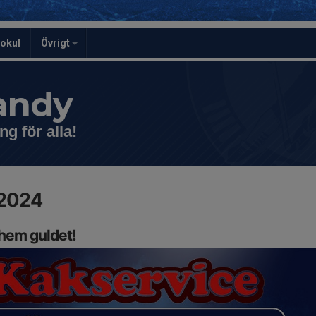
kokul
Övrigt
andy
ng för alla!
2024
 hem guldet!