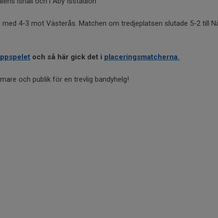
ens ishall och i Åby Isstadion
te med 4-3 mot Västerås. Matchen om tredjeplatsen slutade 5-2 till 
ppspelet
och så här gick det i
placeringsmatcherna.
omare och publik för en trevlig bandyhelg!