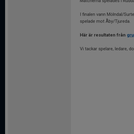
Matcherna spelades i Ruddal
I finalen vann Mölndal/Sur
spelade mot Åby/Tjureda.
Här är resultaten från
gru
Vi tackar spelare, ledare, d