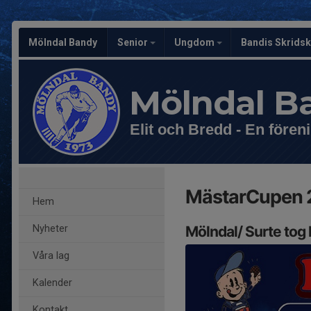
Mölndal Bandy
Senior
Ungdom
Bandis Skrids
Mölndal B
Elit och Bredd - En föreni
MästarCupen 
Hem
Nyheter
Mölndal/ Surte tog
Våra lag
Kalender
Kontakt