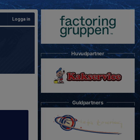
Logga in
Huvudpartner
Guldpartners