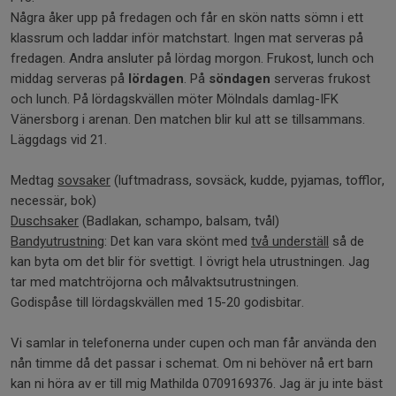
Några åker upp på fredagen och får en skön natts sömn i ett
klassrum och laddar inför matchstart. Ingen mat serveras på
fredagen. Andra ansluter på lördag morgon. Frukost, lunch och
middag serveras på
lördagen
. På
söndagen
serveras frukost
och lunch. På lördagskvällen möter Mölndals damlag-IFK
Vänersborg i arenan. Den matchen blir kul att se tillsammans.
Läggdags vid 21.
Medtag
sovsaker
(luftmadrass, sovsäck, kudde, pyjamas, tofflor,
necessär, bok)
Duschsaker
(Badlakan, schampo, balsam, tvål)
Bandyutrustning
: Det kan vara skönt med
två underställ
så de
kan byta om det blir för svettigt. I övrigt hela utrustningen. Jag
tar med matchtröjorna och målvaktsutrustningen.
Godispåse till lördagskvällen med 15-20 godisbitar.
Vi samlar in telefonerna under cupen och man får använda den
nån timme då det passar i schemat. Om ni behöver nå ert barn
kan ni höra av er till mig Mathilda 0709169376. Jag är ju inte bäst