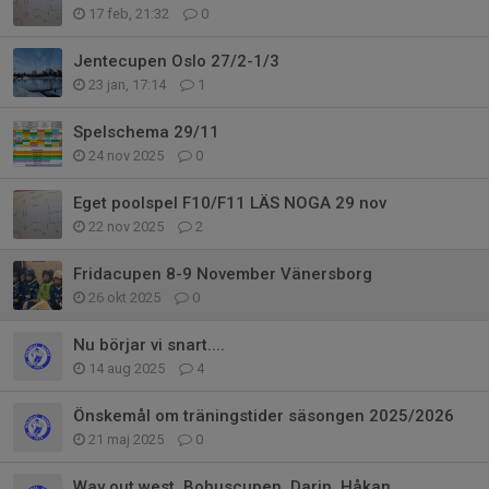
17 feb, 21:32
0
Jentecupen Oslo 27/2-1/3
23 jan, 17:14
1
Spelschema 29/11
24 nov 2025
0
Eget poolspel F10/F11 LÄS NOGA 29 nov
22 nov 2025
2
Fridacupen 8-9 November Vänersborg
26 okt 2025
0
Nu börjar vi snart....
14 aug 2025
4
Önskemål om träningstider säsongen 2025/2026
21 maj 2025
0
Way out west, Bohuscupen, Darin, Håkan