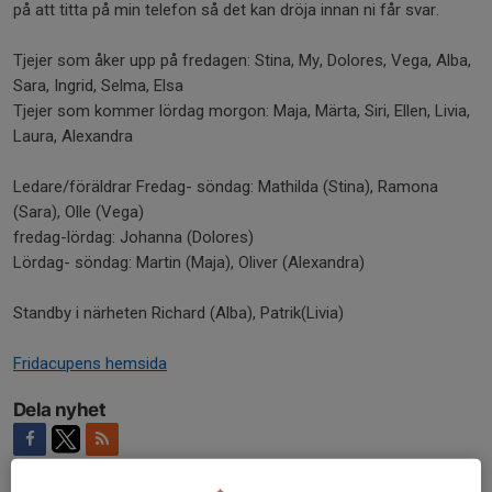
på att titta på min telefon så det kan dröja innan ni får svar.
Tjejer som åker upp på fredagen: Stina, My, Dolores, Vega, Alba,
Sara, Ingrid, Selma, Elsa
Tjejer som kommer lördag morgon: Maja, Märta, Siri, Ellen, Livia,
Laura, Alexandra
Ledare/föräldrar Fredag- söndag: Mathilda (Stina), Ramona
(Sara), Olle (Vega)
fredag-lördag: Johanna (Dolores)
Lördag- söndag: Martin (Maja), Oliver (Alexandra)
Standby i närheten Richard (Alba), Patrik(Livia)
Fridacupens hemsida
Dela nyhet