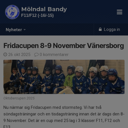
Mölndal Bandy
F11/F12 (-16/-15)
Logga in
Nyheter
Fridacupen 8-9 November Vänersborg
26 okt 2025
0 kommentarer
Oktobercupen 2025
Nu närmar sig Fridacupen med stormsteg. Vi har två
söndagsträningar och en tisdagsträning innan det är dags den 8-
9 November. Det är en cup med 25 lag i 3 klasser F11, F12 och
F13.