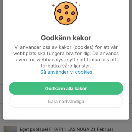
Kommentarer
Godkänn kakor
Tidigare nyheter
Vi använder oss av kakor (cookies) för att vår
Uppdatering inför hösten 2026
webbplats ska fungera bra för dig. De används
även för webbanalys i syfte att hjälpa oss att
21 jun, 17:28
0
förbättra våra tjänster.
Så använder vi cookies
Bohus cup 2026 volontärarbete
2 apr, 09:28
0
Godkänn alla kakor
DISCO -arbetsordrar ;-)
9 mar, 22:41
1
Bara nödvändiga
Poolspel
23 feb, 07:52
0
Eget poolspel F10/F11 LÄS NOGA 21 Februari