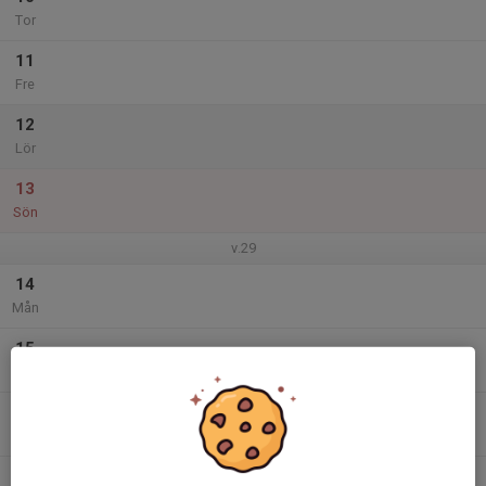
Tor
11
Fre
12
Lör
13
Sön
v.29
14
Mån
15
Tis
16
Ons
17