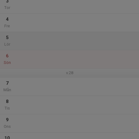
3
Tor
4
Fre
5
Lör
6
Sön
v.28
7
Mån
8
Tis
9
Ons
10