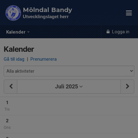
Mölndal Bandy
Utvecklingslaget herr
Logga in
Kalender
Kalender
Gå till idag
|
Prenumerera
Juli 2025
1
Tis
2
Ons