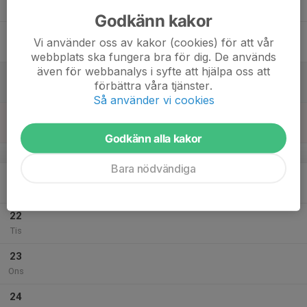
Tor
Godkänn kakor
18
Vi använder oss av kakor (cookies) för att vår
Fre
webbplats ska fungera bra för dig. De används
även för webbanalys i syfte att hjälpa oss att
19
förbättra våra tjänster.
Lör
Så använder vi cookies
20
Sön
Godkänn alla kakor
v.30
Bara nödvändiga
21
Mån
22
Tis
23
Ons
24